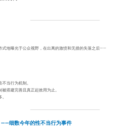
炸式地曝光于公众视野，在出离的激愤和无措的失落之后——
性不当行为机制。
制被搭建完善且真正起效用为止。
多。
？——细数今年的性不当行为事件