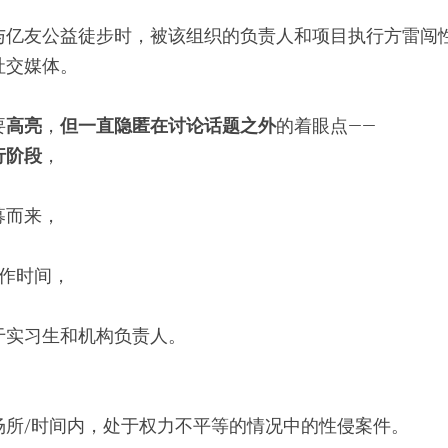
与亿友公益徒步时，被该组织的负责人和项目执行方雷闯
社交媒体。
要
高亮
，
但一直隐匿在讨论话题之外
的着眼点——
行阶段
，
，
募而来，
工作时间，
于实习生和机构负责人。
场所/时间内，处于权力不平等的情况中的性侵案件。