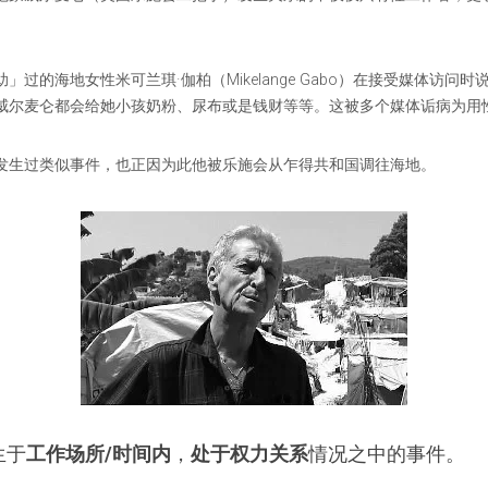
过的海地女性米可兰琪·伽柏（Mikelange Gabo）在接受媒体访问
威尔麦仑都会给她小孩奶粉、尿布或是钱财等等。这被多个媒体诟病为用
发生过类似事件，也正因为此他被乐施会从乍得共和国调往海地。
生于
工作场所/时间内
，
处于权力关系
情况之中的事件。