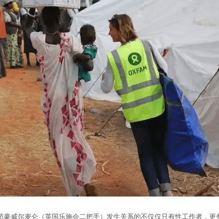
范豪威尔麦仑（英国乐施会二把手）发生关系的不仅仅只有性工作者，更