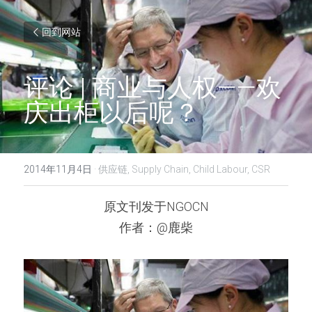
回到网站
评论 | 商业与人权——欢
庆出柜以后呢？
2014年11月4日
·
供应链,
Supply Chain,
Child Labour,
CSR
原文刊发于NGOCN
作者：@鹿柴